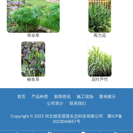
旱伞草
再力花
梭鱼草
花叶芦竹
首页
产品种类
新闻资讯
施工现场
案例展示
公司简介
联系我们
Copyright © 2023 河北雄安源莲生态科技有限公司
冀ICP备
2023044657号