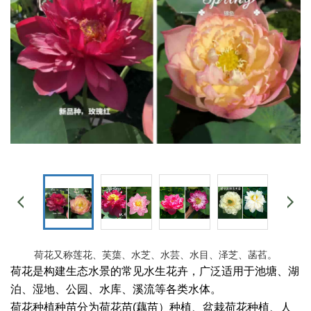
荷花又称莲花、芙蕖、水芝、水芸、水目、泽芝、菡萏。
荷花是构建生态水景的常见水生花卉，广泛适用于池塘、湖
泊、湿地、公园、水库、溪流等各类水体。
荷花种植种苗分为荷花苗(藕苗）种植、盆栽荷花种植、人