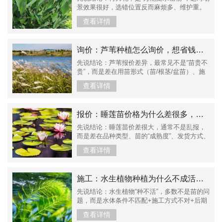
景效果很好，选错位置反而麻烦多、维护重。
1）什么场景下，再力花是加分项在水面较宽、
查看详情
观赏距离中远、需要竖向层次感的水景里，再
力花优势很明显。它的株型挺拔、叶片存在感
强，适合做背景植物或中后景，单独看不细
询价：芦苇种植怎么询价，想省钱又稳住效果，关键看这几点
腻，但整体效果很稳。2）哪些地方不建议用再
力花如果是贴近人行道、近岸小水面、...
先说结论：芦苇报价差异，最常见不是“苗贵不
贵”，而是差在用苗形式（苗/根茎/盆苗）、施
工难度（水深/泥底/可否上机械）、以及是否包
查看详情
含养护补种。1）用苗形式不同：根茎段、苗
子、盆苗（价格体系不同）芦苇常见有根茎
段、裸苗、盆苗等供货形式。便宜的不一定是
报价：睡莲苗价格为什么差很多，同样叫睡莲，报价能差一倍的原因
坑，但对应的成活与施工方式也不同，必须先
统一口径。2）现场条件不同：浅滩...
先说结论：睡莲苗价差很大，通常不是乱报，
而是差在品种类型、苗的“成熟度”、发货方式、
以及是否包含到场保障。1）品种不一样：普通
查看详情
睡莲 vs 热带睡莲 vs 名品系很多人说“睡莲”，
其实是不同类型：常见普通品种、热带品种、
甚至是有品系名字的名品。名字没说清，价格
施工：水生植物种植为什么不成活？常见原因与解决思路。
对不上很正常。2）苗的状态不一样：小苗、分
株苗、带芽壮苗、带花...
先说结论：水生植物“种不活”，多数不是苗的问
题，而是水体条件不匹配+施工方式不对+后期
没人管叠加导致的。1）水太浑（透明度不够）
查看详情
——种下去也长不起来水下看不清、长期发