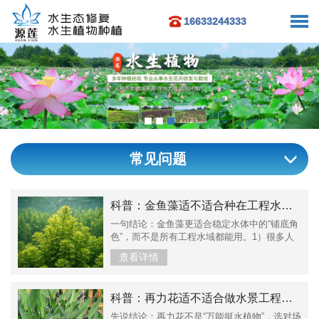
16633244333
常见问题
科普：金鱼藻适不适合种在工程水体？它并不只是“养鱼水草”
一句结论：金鱼藻更适合稳定水体中的“铺底角
色”，而不是所有工程水域都能用。1）很多人
误解了金鱼藻的“工程价值”金鱼藻常被当成观赏
查看详情
或养鱼水草，但在条件合适的水体里，它是非
常好用的基础沉水植物。问题不在植物本身，
而在是否“硬套到不合适的水体”。2）什么水体
科普：再力花适不适合做水景工程，哪些情况选它，哪些情况千万别用
下，金鱼藻表现最好水体相对稳定、透明度能
维持、水流不急、风浪不大的湖...
先说结论：再力花不是“万能挺水植物”，选对场