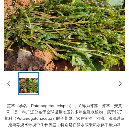
菹草（学名：Potamogeton crispus），又称为虾藻、虾草、麦黄
草，是一种广泛分布于全球温带地区的多年生沉水植物，属于眼子
菜科（Potamogetonaceae）眼子菜属。它在湖泊、河流、溪流以及
池塘等淡水环境中生长茂盛，特别是在静水或缓流水体中最为常