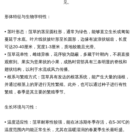
见。
形体特征与生物学特性：
• 茎叶形态：菹草的茎呈圆柱形，通常为绿色，能够直立生长或匍匐
蔓延于水底。叶片线状披针形至长圆形，边缘有波浪状锯齿，长度
可达20-40厘米，宽度1-3厘米，质地较脆且光滑。
• 菹草花单性，雌雄异株，花序较为隐蔽，多藏于叶鞘内，不易直接
观察到。果实为坚果状的小果，成熟时背部具有三条明显的脊线和
翅状结构，以利于水流或风力传播。
• 根系与繁殖方式：菹草具有发达的根茎系统，能产生大量的须根，
并通过根茎上的芽进行无性繁殖。此外，也可以通过种子进行有性
繁殖，春季是其主要的繁殖季节。
生长环境与习性：
• 温度适应性：菹草耐寒性较强，能在冰冻期冬季存活，在5-30℃的
温度范围内均能正常生长，尤其在温暖湿润的春夏季生长最旺盛。