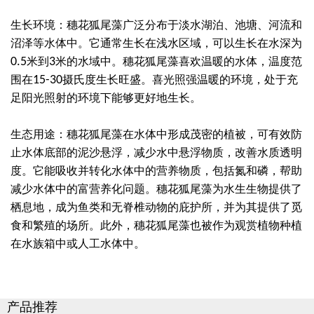
生长环境：穗花狐尾藻广泛分布于淡水湖泊、池塘、河流和
沼泽等水体中。它通常生长在浅水区域，可以生长在水深为
0.5
米到
3
米的水域中。穗花狐尾藻喜欢温暖的水体，温度范
围在
15-30
摄氏度生长旺盛。喜光照强温暖的环境，处于充
足阳光照射的环境下能够更好地生长。
生态用途：穗花狐尾藻在水体中形成茂密的植被，可有效防
止水体底部的泥沙悬浮，减少水中悬浮物质，改善水质透明
度。它能吸收并转化水体中的营养物质，包括氮和磷，帮助
减少水体中的富营养化问题。穗花狐尾藻为水生生物提供了
栖息地，成为鱼类和无脊椎动物的庇护所，并为其提供了觅
食和繁殖的场所。此外，穗花狐尾藻也被作为观赏植物种植
在水族箱中或人工水体中。
产品推荐