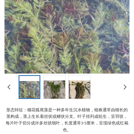
形态特征：穗花狐尾藻是一种多年生沉水植物，植株通常由细长的
茎构成，茎上生长着丝状或鳍状分支。叶子排列成轮生，呈羽状，
每片叶子切分成许多丝状细叶，长度通常
厘米，呈现绿色或红褐
3-5
色。