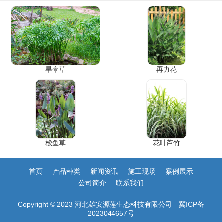
旱伞草
再力花
梭鱼草
花叶芦竹
首页
产品种类
新闻资讯
施工现场
案例展示
公司简介
联系我们
Copyright © 2023 河北雄安源莲生态科技有限公司
冀ICP备
2023044657号