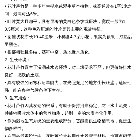
• 花叶芦竹是一种多年生挺水或湿生草本植物，株高通常在1至3米之
间，最高可达6米。
• 叶片宽大且扁平，具有显著的黄白色条纹或斑块，宽度一般为1-
3.5厘米，这种色彩斑斓的叶片是其主要的观赏特征。
• 圆锥状花序长10-40厘米，小穗含4-7朵小花，果实为颖果，成熟后
呈黑色。
• 根部粗壮且多结，茎秆中空，质地近木质化。
2. 生长环境：
• 花叶芦竹喜生于湿润或水边环境，对土壤要求不严，但更偏好排水
良好、肥沃的土壤。
• 具有较强的耐寒和耐旱能力，在光照充足的地方生长旺盛，适应性
强，能在多种气候条件下生存。
3. 生态用途：
• 花叶芦竹因其发达的根系，有助于保持河岸稳定、防止水土流失，
并能够吸收水体中的营养物质，起到一定的水质净化作用。
• 作为湿地生态系统的重要组成部分，它能提供生物栖息地，促进生
物多样性。
• 在园林景观设计中，花叶芦竹常被用作水景背景材料，也可点缀于