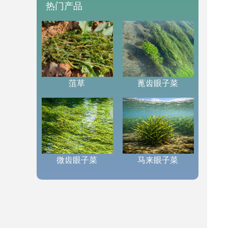
热门产品
菹草
蓖齿眼子菜
微齿眼子菜
马来眼子菜