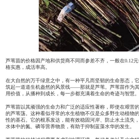
芦苇苗的价格因产地和供货商不同而参差不齐，一般在
0.12
元
格实惠，成活率高。
在大自然的万千绿意之中，有一种平凡而坚韧的生命形态，
筑起一道道生机盎然的风景线
——
那就是芦苇。芦苇苗作为
公司
用价值，从播种到成长，每一步都充满着生命的奇迹与智慧
镇寨南村南北大街29号
芦苇苗以其顽强的生命力和广泛的适应性著称，即使在艰苦
的芦苇荡。这种看似寻常的水生植物不仅是众多野生动植物
性的基石。它的根系发达，能有效稳固河岸、防止水土流失
水体中的氮、磷等营养物质，有助于抑制蓝藻水华的发生。